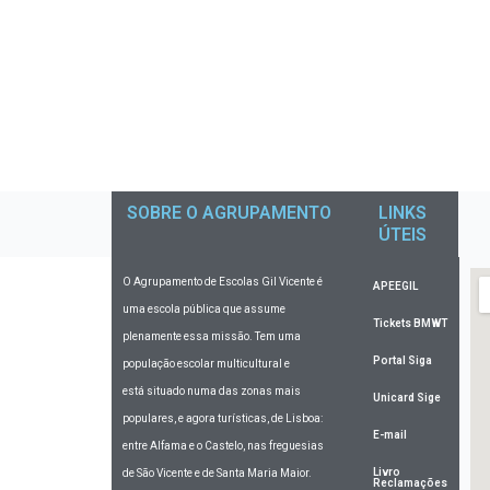
SOBRE O AGRUPAMENTO
LINKS
ÚTEIS
O Agrupamento de Escolas Gil Vicente
é
APEEGIL
uma escola pública que assume
Tickets BMWT
plenamente essa missão. Tem uma
Portal Siga
população escolar multicultural e
está situado numa das zonas mais
Unicard Sige
populares, e agora turísticas, de Lisboa:
E-mail
entre Alfama e o Castelo, nas freguesias
Livro
de São Vicente e de Santa Maria Maior.
Reclamações