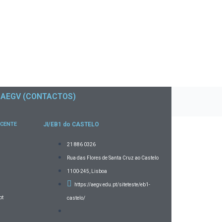
AEGV (CONTACTOS)
ICENTE
JI/EB1 do CASTELO
21 886 0326
Rua das Flores de Santa Cruz ao Castelo
1100-245, Lisboa
https://aegv.edu.pt/siteteste/eb1-
pt
castelo/