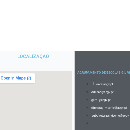
LOCALIZAÇÃO
AGRUPAMENTO DE ESCOLAS GIL V
www.aegv.pt
direcao@aegv.pt
geral@aegv.pt
diretoragilvicente@aegv.pt
subdiretoragilvicente@aegv.