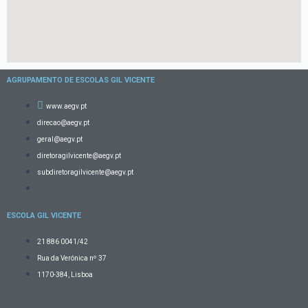
AGRUPAMENTO DE ESCOLAS GIL VICENTE
www.aegv.pt
direcao@aegv.pt
geral@aegv.pt
diretoragilvicente@aegv.pt
subdiretoragilvicente@aegv.pt
ESCOLA GIL VICENTE
21 886 0041/42
Rua da Verónica nº 37
1170-384, Lisboa