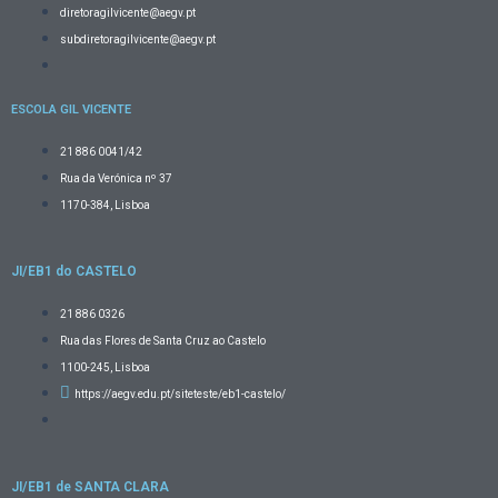
diretoragilvicente@aegv.pt
subdiretoragilvicente@aegv.pt
ESCOLA GIL VICENTE
21 886 0041/42
Rua da Verónica nº 37
1170-384, Lisboa
JI/EB1 do CASTELO
21 886 0326
Rua das Flores de Santa Cruz ao Castelo
1100-245, Lisboa
https://aegv.edu.pt/siteteste/eb1-castelo/
JI/EB1 de SANTA CLARA