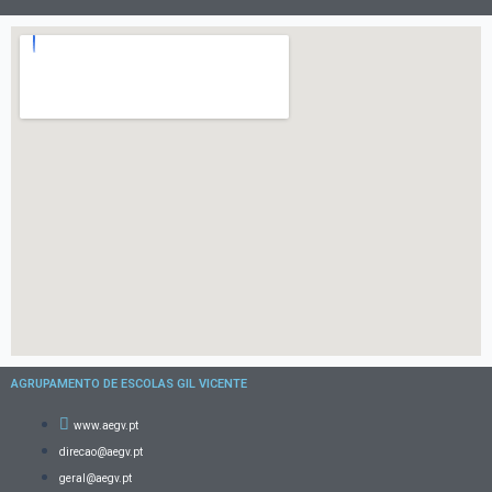
AGRUPAMENTO DE ESCOLAS GIL VICENTE
www.aegv.pt
direcao@aegv.pt
geral@aegv.pt