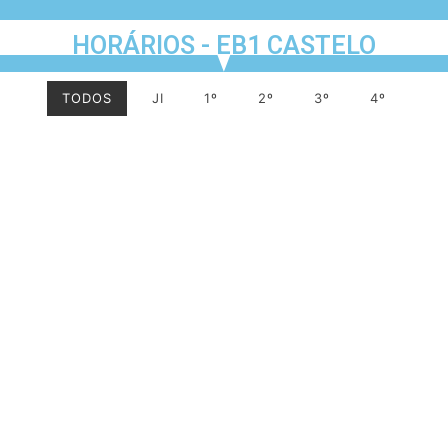
HORÁRIOS - EB1 CASTELO
TODOS
JI
1º
2º
3º
4º