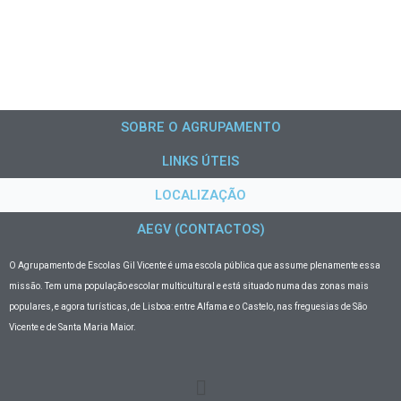
SOBRE O AGRUPAMENTO
LINKS ÚTEIS
LOCALIZAÇÃO
AEGV (CONTACTOS)
O Agrupamento de Escolas Gil Vicente
é uma escola pública que assume plenamente essa
missão. Tem uma população escolar multicultural e está situado numa das zonas mais
populares, e agora turísticas, de Lisboa: entre Alfama e o Castelo, nas freguesias de São
Vicente e de Santa Maria Maior.