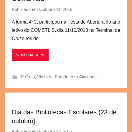
Publicado em
Outubro 11, 2018
p
o
A turma 4ºC, participou na Festa de Abertura do ano
r
letivo do COMETLIS, dia 11/10/2018 no Terminal de
a
Cruzeiros de
e
g
Continuar a ler
v
b
s
1º Ciclo
,
Visita de Estudo com Atividade
c
Dia das Bibliotecas Escolares (23 de
outubro)
Publicado em
Outubro 23, 2017
p