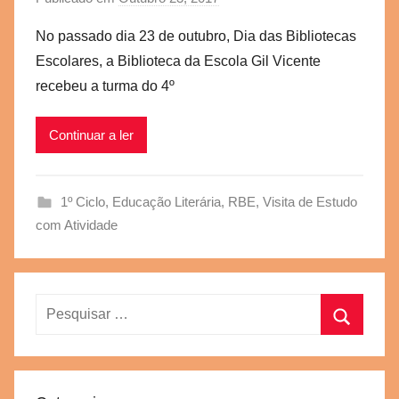
o
No passado dia 23 de outubro, Dia das Bibliotecas
r
Escolares, a Biblioteca da Escola Gil Vicente
a
recebeu a turma do 4º
e
g
Continuar a ler
v
b
s
1º Ciclo
,
Educação Literária
,
RBE
,
Visita de Estudo
c
com Atividade
Pesquisar
por:
Pesquisa