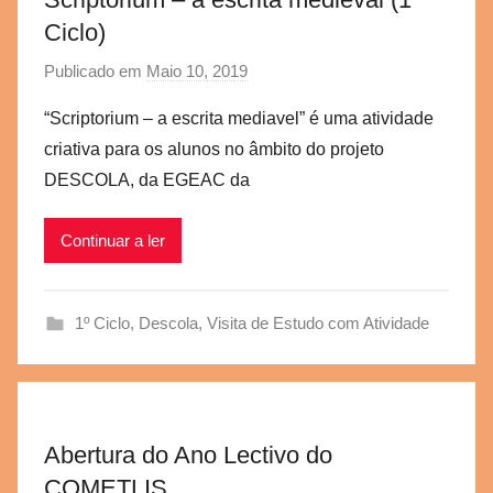
Ciclo)
Publicado em
Maio 10, 2019
p
o
“Scriptorium – a escrita mediavel” é uma atividade
r
criativa para os alunos no âmbito do projeto
a
DESCOLA, da EGEAC da
e
g
Continuar a ler
v
b
s
1º Ciclo
,
Descola
,
Visita de Estudo com Atividade
c
Abertura do Ano Lectivo do
COMETLIS