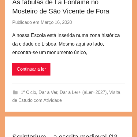
As fábulas de La Fontaine no
Mosteiro de São Vicente de Fora
Publicado em
Março 16, 2020
p
o
A nossa Escola está inserida numa zona histórica
r
da cidade de Lisboa. Mesmo aqui ao lado,
a
encontra-se um monumento único,
e
g
Continuar a ler
v
b
s
1º Ciclo
,
Dar a Ver, Dar a Ler+ (aLer+2027)
,
Visita
c
de Estudo com Atividade
Scriptorium – a escrita medieval (1º