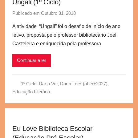
Ungali (1º Ciclo)
Publicado em
Outubro 31, 2018
p
o
A atividade “Ungali” foi o desafio de início de ano
r
letivo, proposta pelo professor bibliotecário Joel
a
Casteleira e enriquecida pela professora
e
g
Continuar a ler
v
b
s
1º Ciclo
,
Dar a Ver, Dar a Ler+ (aLer+2027)
,
c
Educação Literária
Eu Love Biblioteca Escolar
(Educação Pré-Escolar)