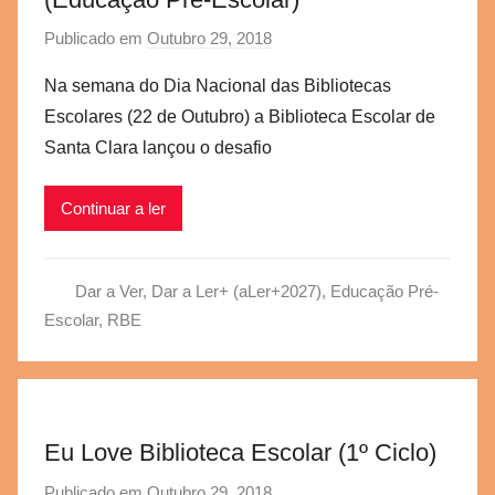
Publicado em
Outubro 29, 2018
p
o
Na semana do Dia Nacional das Bibliotecas
r
Escolares (22 de Outubro) a Biblioteca Escolar de
a
Santa Clara lançou o desafio
e
g
Continuar a ler
v
b
s
Dar a Ver, Dar a Ler+ (aLer+2027)
,
Educação Pré-
c
Escolar
,
RBE
Eu Love Biblioteca Escolar (1º Ciclo)
Publicado em
Outubro 29, 2018
p