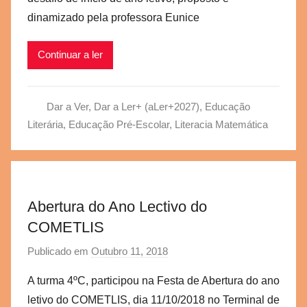
a
dinamizado pela professora Eunice
e
g
Continuar a ler
v
b
s
Dar a Ver, Dar a Ler+ (aLer+2027)
,
Educação
c
Literária
,
Educação Pré-Escolar
,
Literacia Matemática
Abertura do Ano Lectivo do
COMETLIS
Publicado em
Outubro 11, 2018
p
o
A turma 4ºC, participou na Festa de Abertura do ano
r
letivo do COMETLIS, dia 11/10/2018 no Terminal de
a