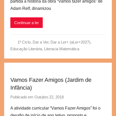
partida a história da obra “Vamos fazer amigos” de
a
Adam Relf, dinamizou
e
g
Continuar a ler
v
b
s
1º Ciclo
,
Dar a Ver, Dar a Ler+ (aLer+2027)
,
c
Educação Literária
,
Literacia Matemática
Vamos Fazer Amigos (Jardim de
Infância)
Publicado em
Outubro 22, 2018
p
o
A atividade curricular “Vamos Fazer Amigos” foi o
r
desafio de início de ano letivo, proposto e