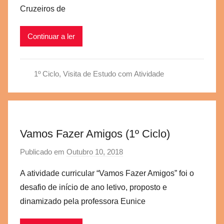
Cruzeiros de
e
g
Continuar a ler
v
b
s
1º Ciclo
,
Visita de Estudo com Atividade
c
Vamos Fazer Amigos (1º Ciclo)
Publicado em
Outubro 10, 2018
p
o
A atividade curricular “Vamos Fazer Amigos” foi o
r
desafio de início de ano letivo, proposto e
a
dinamizado pela professora Eunice
e
g