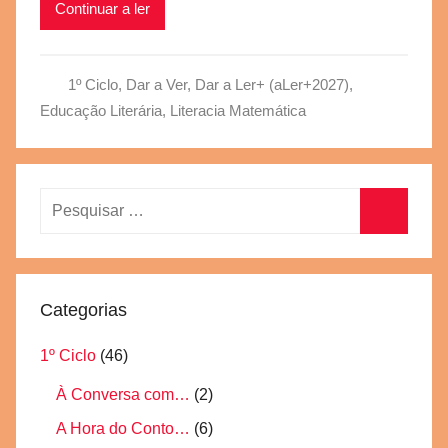
Continuar a ler
v
b
s
1º Ciclo
,
Dar a Ver, Dar a Ler+ (aLer+2027)
,
c
Educação Literária
,
Literacia Matemática
Pesquisar
por:
Pesquisa
Categorias
1º Ciclo
(46)
À Conversa com…
(2)
A Hora do Conto…
(6)