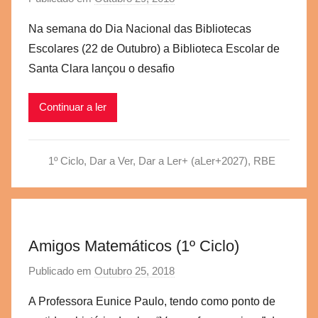
o
Na semana do Dia Nacional das Bibliotecas
r
Escolares (22 de Outubro) a Biblioteca Escolar de
a
Santa Clara lançou o desafio
e
g
Continuar a ler
v
b
s
1º Ciclo
,
Dar a Ver, Dar a Ler+ (aLer+2027)
,
RBE
c
Amigos Matemáticos (1º Ciclo)
Publicado em
Outubro 25, 2018
p
o
A Professora Eunice Paulo, tendo como ponto de
r