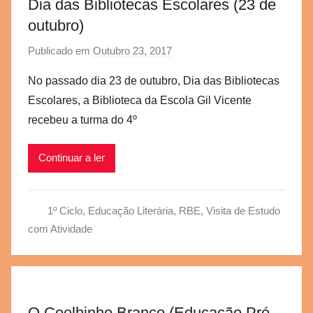
Dia das Bibliotecas Escolares (23 de
outubro)
Publicado em
Outubro 23, 2017
p
o
No passado dia 23 de outubro, Dia das Bibliotecas
r
Escolares, a Biblioteca da Escola Gil Vicente
a
recebeu a turma do 4º
e
g
Continuar a ler
v
b
s
1º Ciclo
,
Educação Literária
,
RBE
,
Visita de Estudo
c
com Atividade
O Coelhinho Branco (Educação Pré-