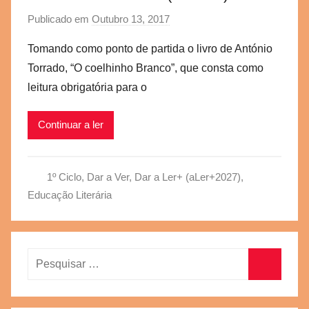
Publicado em
Outubro 13, 2017
p
o
Tomando como ponto de partida o livro de António
r
Torrado, “O coelhinho Branco”, que consta como
a
leitura obrigatória para o
e
g
Continuar a ler
v
b
s
1º Ciclo
,
Dar a Ver, Dar a Ler+ (aLer+2027)
,
c
Educação Literária
Pesquisar
por:
Pesquisa