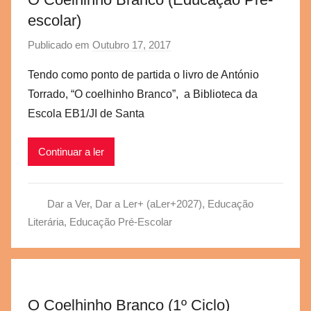
escolar)
Publicado em
Outubro 17, 2017
p
o
Tendo como ponto de partida o livro de António
r
Torrado, “O coelhinho Branco”, a Biblioteca da
a
Escola EB1/JI de Santa
e
g
Continuar a ler
v
b
s
Dar a Ver, Dar a Ler+ (aLer+2027)
,
Educação
c
Literária
,
Educação Pré-Escolar
O Coelhinho Branco (1º Ciclo)