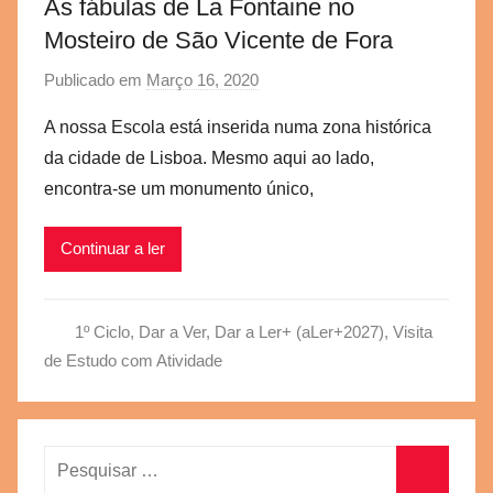
As fábulas de La Fontaine no
Mosteiro de São Vicente de Fora
Publicado em
Março 16, 2020
p
o
A nossa Escola está inserida numa zona histórica
r
da cidade de Lisboa. Mesmo aqui ao lado,
a
encontra-se um monumento único,
e
g
Continuar a ler
v
b
s
1º Ciclo
,
Dar a Ver, Dar a Ler+ (aLer+2027)
,
Visita
c
de Estudo com Atividade
Pesquisar
por: