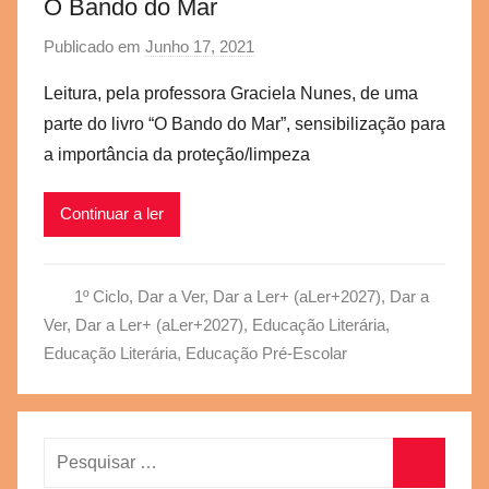
O Bando do Mar
Publicado em
Junho 17, 2021
p
o
Leitura, pela professora Graciela Nunes, de uma
r
parte do livro “O Bando do Mar”, sensibilização para
a
a importância da proteção/limpeza
e
g
Continuar a ler
v
b
s
1º Ciclo
,
Dar a Ver, Dar a Ler+ (aLer+2027)
,
Dar a
c
Ver, Dar a Ler+ (aLer+2027)
,
Educação Literária
,
Educação Literária
,
Educação Pré-Escolar
Pesquisar
por: