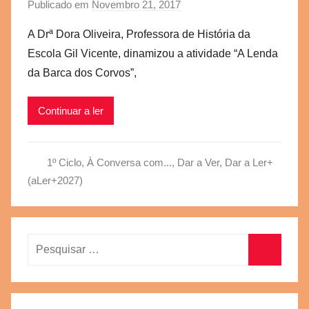
Publicado em
Novembro 21, 2017
p
o
A Drª Dora Oliveira, Professora de História da
r
Escola Gil Vicente, dinamizou a atividade “A Lenda
a
da Barca dos Corvos”,
e
g
Continuar a ler
v
b
s
1º Ciclo
,
À Conversa com...
,
Dar a Ver, Dar a Ler+
c
(aLer+2027)
Pesquisar
por:
Pesquisa