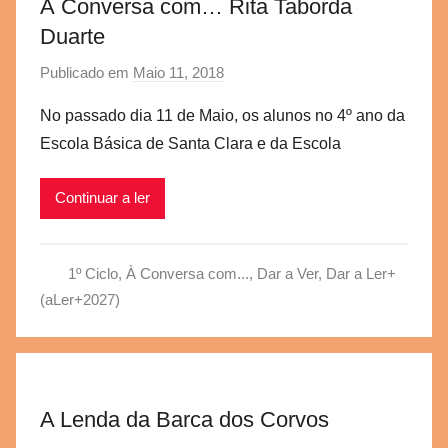
À Conversa com… Rita Taborda
Duarte
Publicado em
Maio 11, 2018
p
o
No passado dia 11 de Maio, os alunos no 4º ano da
r
Escola Básica de Santa Clara e da Escola
a
e
Continuar a ler
g
v
b
1º Ciclo
,
À Conversa com...
,
Dar a Ver, Dar a Ler+
s
(aLer+2027)
c
A Lenda da Barca dos Corvos