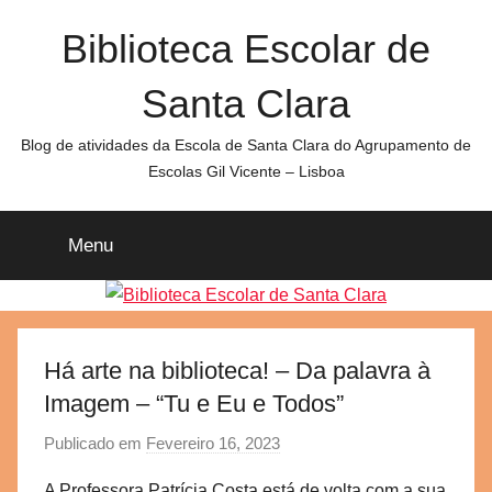
Saltar
Biblioteca Escolar de
para
o
Santa Clara
conteúdo
Blog de atividades da Escola de Santa Clara do Agrupamento de
Escolas Gil Vicente – Lisboa
Menu
Há arte na biblioteca! – Da palavra à
Imagem – “Tu e Eu e Todos”
Publicado em
Fevereiro 16, 2023
p
o
A Professora Patrícia Costa está de volta com a sua