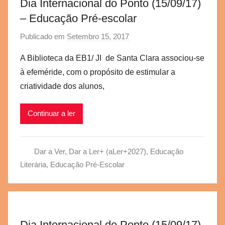
Dia Internacional do Ponto (15/09/17)
– Educação Pré-escolar
Publicado em
Setembro 15, 2017
p
o
A Biblioteca da EB1/ JI de Santa Clara associou-se
r
à efeméride, com o propósito de estimular a
a
criatividade dos alunos,
e
g
Continuar a ler
v
b
s
Dar a Ver, Dar a Ler+ (aLer+2027)
,
Educação
c
Literária
,
Educação Pré-Escolar
Dia Internacional do Ponto (15/09/17)