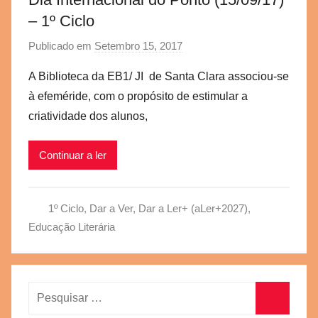
– 1º Ciclo
Publicado em
Setembro 15, 2017
p
o
A Biblioteca da EB1/ JI de Santa Clara associou-se
r
à efeméride, com o propósito de estimular a
a
criatividade dos alunos,
e
g
Continuar a ler
v
b
s
1º Ciclo
,
Dar a Ver, Dar a Ler+ (aLer+2027)
,
c
Educação Literária
Pesquisar
por: