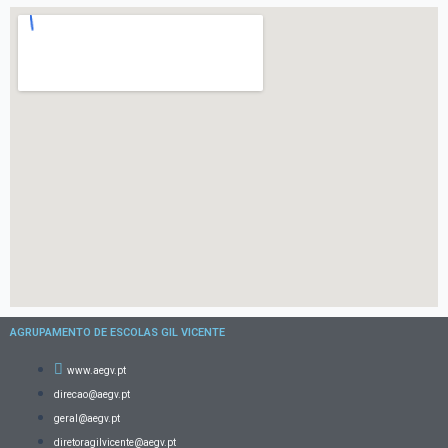
AGRUPAMENTO DE ESCOLAS GIL VICENTE
www.aegv.pt
direcao@aegv.pt
geral@aegv.pt
diretoragilvicente@aegv.pt