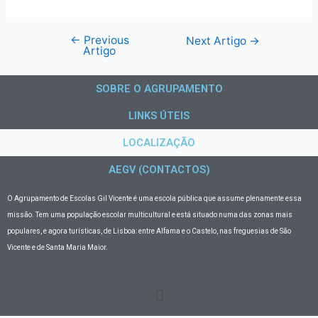
←
Previous
Next Artigo
→
Artigo
SOBRE O AGRUPAMENTO
LINKS ÚTEIS
LOCALIZAÇÃO
AEGV (CONTACTOS)
O Agrupamento de Escolas Gil Vicente
é uma escola pública que assume plenamente essa
missão. Tem uma população escolar multicultural e está situado numa das zonas mais
populares, e agora turísticas, de Lisboa: entre Alfama e o Castelo, nas freguesias de São
Vicente e de Santa Maria Maior.