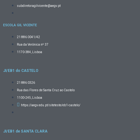
subdiretoragilvicente@aegv.pt
ESCOLA GIL VICENTE
21 886 0041/42
Rua da Verónica nº 37
1170-384, Lisboa
JI/EB1 do CASTELO
21 886 0326
Rua das Flores de Santa Cruz ao Castelo
1100-245, Lisboa
https://aegv.edu.pt/siteteste/eb1-castelo/
JI/EB1 de SANTA CLARA