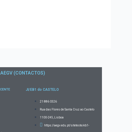
AEGV (CONTACTOS)
ICENTE
JI/EB1 do CASTELO
21 886 0326
Rua das Flores de Santa Cruz ao Castelo
1100-245, Lisboa
https://aegv.edu.pt/siteteste/eb1-