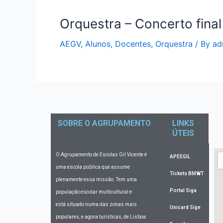
Orquestra – Concerto final
AEGV
,
Alunos
,
Docentes
,
Orquestra
/ By
ad
SOBRE O AGRUPAMENTO
LINKS
ÚTEIS
O Agrupamento de Escolas Gil Vicente
é
APEEGIL
uma escola pública que assume
Tickets BMWT
plenamente essa missão. Tem uma
Portal Siga
população escolar multicultural e
está situado numa das zonas mais
Unicard Sige
populares, e agora turísticas, de Lisboa: