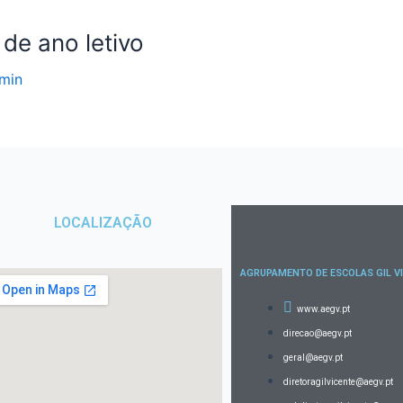
 de ano letivo
min
LOCALIZAÇÃO
AGRUPAMENTO DE ESCOLAS GIL V
www.aegv.pt
direcao@aegv.pt
geral@aegv.pt
diretoragilvicente@aegv.pt