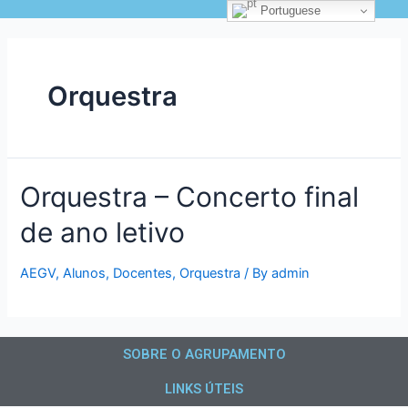
Portuguese
Orquestra
Orquestra – Concerto final
de ano letivo
AEGV
,
Alunos
,
Docentes
,
Orquestra
/ By
admin
SOBRE O AGRUPAMENTO
LINKS ÚTEIS