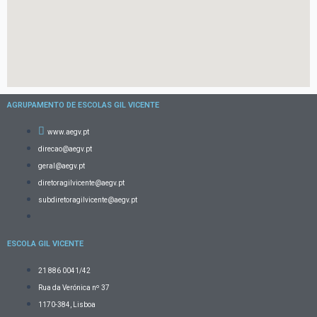
AGRUPAMENTO DE ESCOLAS GIL VICENTE
www.aegv.pt
direcao@aegv.pt
geral@aegv.pt
diretoragilvicente@aegv.pt
subdiretoragilvicente@aegv.pt
ESCOLA GIL VICENTE
21 886 0041/42
Rua da Verónica nº 37
1170-384, Lisboa