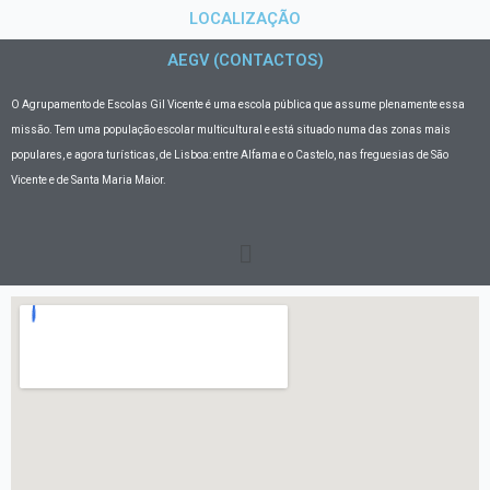
LOCALIZAÇÃO
AEGV (CONTACTOS)
O Agrupamento de Escolas Gil Vicente
é uma escola pública que assume plenamente essa
missão. Tem uma população escolar multicultural e está situado numa das zonas mais
populares, e agora turísticas, de Lisboa: entre Alfama e o Castelo, nas freguesias de São
Vicente e de Santa Maria Maior.