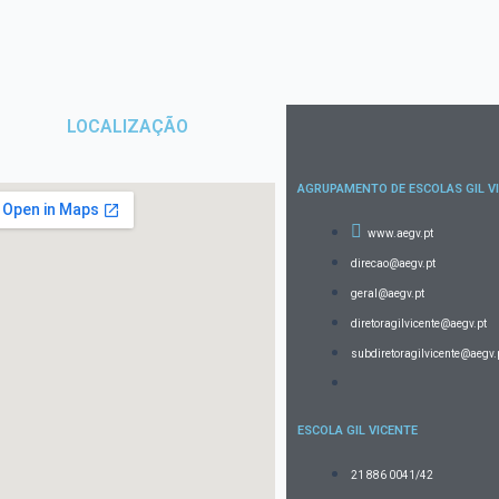
LOCALIZAÇÃO
AGRUPAMENTO DE ESCOLAS GIL V
www.aegv.pt
direcao@aegv.pt
geral@aegv.pt
diretoragilvicente@aegv.pt
subdiretoragilvicente@aegv.
ESCOLA GIL VICENTE
21 886 0041/42