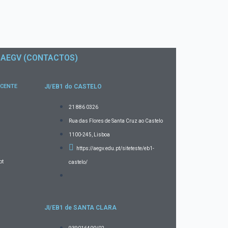
AEGV (CONTACTOS)
ICENTE
JI/EB1 do CASTELO
21 886 0326
Rua das Flores de Santa Cruz ao Castelo
1100-245, Lisboa
https://aegv.edu.pt/siteteste/eb1-
pt
castelo/
JI/EB1 de SANTA CLARA