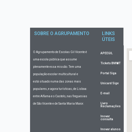
SOBRE O AGRUPAMENTO
LINKS
ÚTEIS
O Agrupamento de Escolas Gil Vicente
é
APEEGIL
uma escola pública que assume
Tickets BMWT
plenamente essa missão. Tem uma
Portal Siga
população escolar multicultural e
está situado numa das zonas mais
Unicard Sige
populares, e agora turísticas, de Lisboa:
E-mail
entre Alfama e o Castelo, nas freguesias
Livro
de São Vicente e de Santa Maria Maior.
Reclamações
Inovar
consulta
Inovar alunos