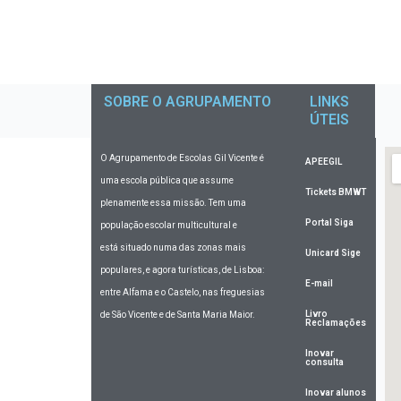
SOBRE O AGRUPAMENTO
LINKS
ÚTEIS
O Agrupamento de Escolas Gil Vicente
é
APEEGIL
uma escola pública que assume
Tickets BMWT
plenamente essa missão. Tem uma
Portal Siga
população escolar multicultural e
está situado numa das zonas mais
Unicard Sige
populares, e agora turísticas, de Lisboa:
E-mail
entre Alfama e o Castelo, nas freguesias
Livro
de São Vicente e de Santa Maria Maior.
Reclamações
Inovar
consulta
Inovar alunos