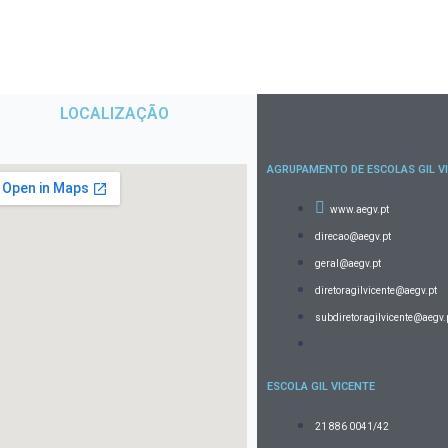
LOCALIZAÇÃO
AGRUPAMENTO DE ESCOLAS GIL V
www.aegv.pt
direcao@aegv.pt
geral@aegv.pt
diretoragilvicente@aegv.pt
subdiretoragilvicente@aegv.
ESCOLA GIL VICENTE
21 886 0041/42