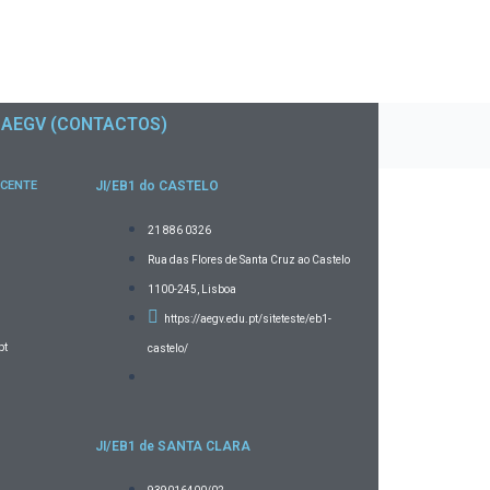
AEGV (CONTACTOS)
ICENTE
JI/EB1 do CASTELO
21 886 0326
Rua das Flores de Santa Cruz ao Castelo
1100-245, Lisboa
https://aegv.edu.pt/siteteste/eb1-
pt
castelo/
JI/EB1 de SANTA CLARA