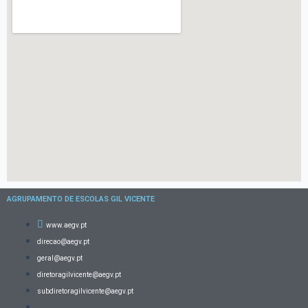
AGRUPAMENTO DE ESCOLAS GIL VICENTE
www.aegv.pt
direcao@aegv.pt
geral@aegv.pt
diretoragilvicente@aegv.pt
subdiretoragilvicente@aegv.pt