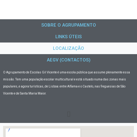
SOBRE O AGRUPAMENTO
LINKS ÚTEIS
LOCALIZAÇÃO
AEGV (CONTACTOS)
O Agrupamento de Escolas Gil Vicente
é uma escola pública que assume plenamente essa
missão. Tem uma população escolar multicultural e está situado numa das zonas mais
populares, e agora turísticas, de Lisboa: entre Alfama e o Castelo, nas freguesias de São
Vicente e de Santa Maria Maior.