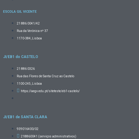
ESCOLA GIL VICENTE
21 886 0041/42
Rua da Verónica nº 37
1170-384, Lisboa
JI/EB1 do CASTELO
21 886 0326
Rua das Flores de Santa Cruz ao Castelo
1100-245, Lisboa
https://aegv.edu.pt/siteteste/eb1-castelo/
JI/EB1 de SANTA CLARA
939016400/02
218860041 (serviços administrativos)