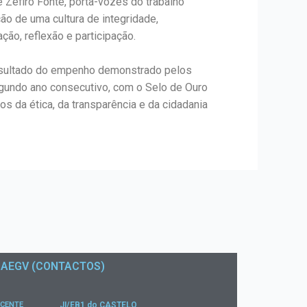
 Zéfiro Fonte, porta-vozes do trabalho
ão de uma cultura de integridade,
ção, reflexão e participação.
resultado do empenho demonstrado pelos
egundo ano consecutivo, com o Selo de Ouro
 da ética, da transparência e da cidadania
AEGV (CONTACTOS)
ICENTE
JI/EB1 do CASTELO