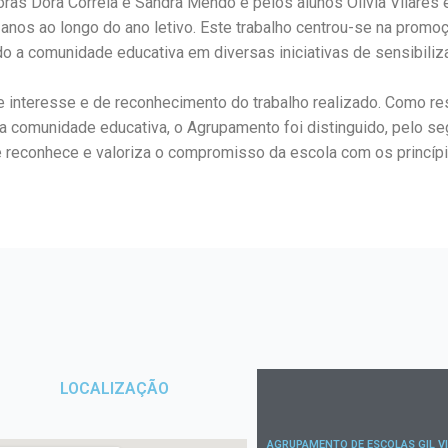
as Dora Correia e Sandra Mendo e pelos alunos Olívia Vilares e
 anos ao longo do ano letivo. Este trabalho centrou-se na promoç
o a comunidade educativa em diversas iniciativas de sensibiliza
e interesse e de reconhecimento do trabalho realizado. Como 
a comunidade educativa, o Agrupamento foi distinguido, pelo s
reconhece e valoriza o compromisso da escola com os princípios
LOCALIZAÇÃO
AGRUPAMENTO DE ESCOLAS GIL V