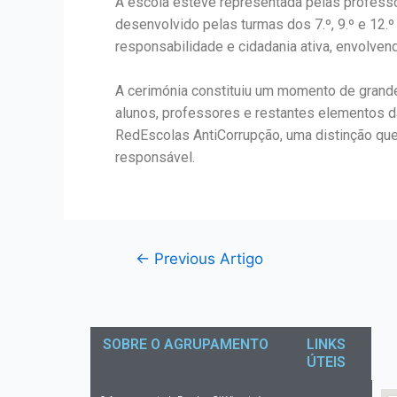
A escola esteve representada pelas professor
desenvolvido pelas turmas dos 7.º, 9.º e 12.º
responsabilidade e cidadania ativa, envolvend
A cerimónia constituiu um momento de grand
alunos, professores e restantes elementos d
RedEscolas AntiCorrupção, uma distinção que 
responsável.
←
Previous Artigo
SOBRE O AGRUPAMENTO
LINKS
ÚTEIS