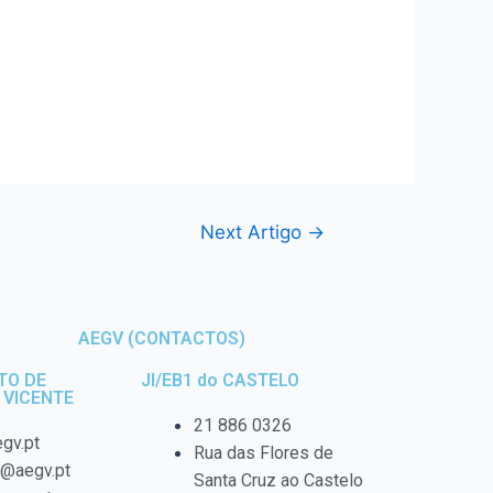
Next Artigo
→
AEGV (CONTACTOS)
TO DE
JI/EB1 do CASTELO
 VICENTE
21 886 0326
gv.pt
Rua das Flores de
o@aegv.pt
Santa Cruz ao Castelo