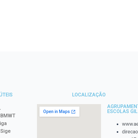
ÚTEIS
LOCALIZAÇÃO
AGRUPAMEN
L
ESCOLAS GIL
s BMWT
iga
www.ae
 Sige
direca