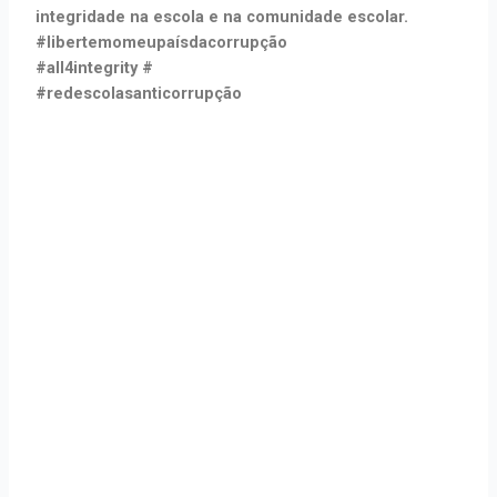
integridade na escola e na comunidade escolar.
#libertemomeupaísdacorrupção
#all4integrity #
#redescolasanticorrupção