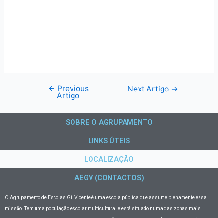
←
Previous
Next Artigo
→
Artigo
SOBRE O AGRUPAMENTO
LINKS ÚTEIS
LOCALIZAÇÃO
AEGV (CONTACTOS)
O Agrupamento de Escolas Gil Vicente
é uma escola pública que assume plenamente essa
missão. Tem uma população escolar multicultural e está situado numa das zonas mais