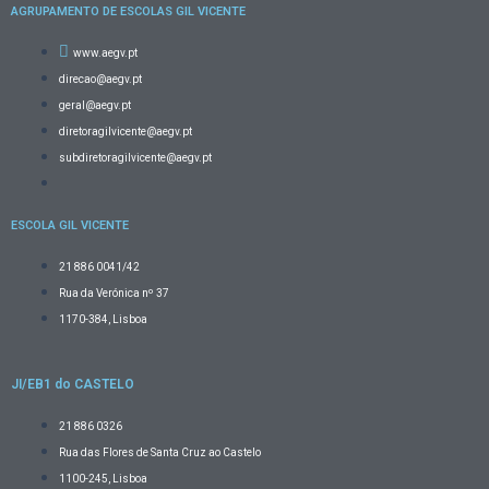
AGRUPAMENTO DE ESCOLAS GIL VICENTE
www.aegv.pt
direcao@aegv.pt
geral@aegv.pt
diretoragilvicente@aegv.pt
subdiretoragilvicente@aegv.pt
ESCOLA GIL VICENTE
21 886 0041/42
Rua da Verónica nº 37
1170-384, Lisboa
JI/EB1 do CASTELO
21 886 0326
Rua das Flores de Santa Cruz ao Castelo
1100-245, Lisboa