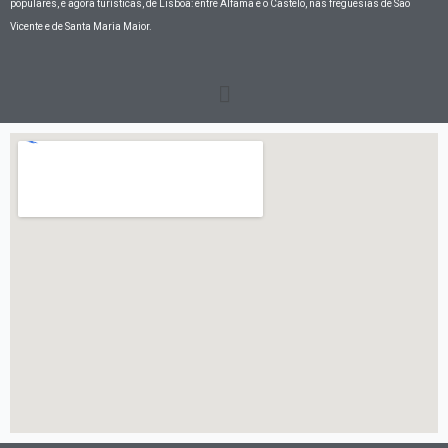
populares, e agora turísticas, de Lisboa: entre Alfama e o Castelo, nas freguesias de São
Vicente e de Santa Maria Maior.