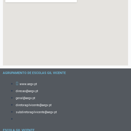
AGRUPAMENTO DE ESCOLAS GIL VICENTE
www.aegv.pt
direcao@aegv.pt
geral@aegv.pt
diretoragilvicente@aegv.pt
subdiretoragilvicente@aegv.pt
ESCOLA GIL VICENTE