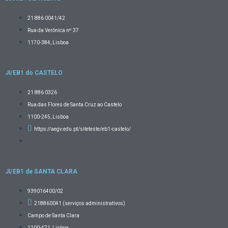
21 886 0041/42
Rua da Verónica nº 37
1170-384, Lisboa
JI/EB1 do CASTELO
21 886 0326
Rua das Flores de Santa Cruz ao Castelo
1100-245, Lisboa
https://aegv.edu.pt/siteteste/eb1-castelo/
JI/EB1 de SANTA CLARA
939016400/02
218860041 (serviços administrativos)
Campo de Santa Clara
1100-471, Lisboa