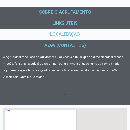
SOBRE O AGRUPAMENTO
LINKS ÚTEIS
LOCALIZAÇÃO
AEGV (CONTACTOS)
O Agrupamento de Escolas Gil Vicente
é uma escola pública que assume plenamente essa
missão. Tem uma população escolar multicultural e está situado numa das zonas mais
populares, e agora turísticas, de Lisboa: entre Alfama e o Castelo, nas freguesias de São
Vicente e de Santa Maria Maior.