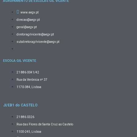
AGRUPAMENTO DE ESCOLAS GIL VICENTE
www.aegv.pt
direcao@aegv.pt
geral@aegv.pt
diretoragilvicente@aegv.pt
subdiretoragilvicente@aegv.pt
ESCOLA GIL VICENTE
21 886 0041/42
Rua da Verónica nº 37
1170-384, Lisboa
JI/EB1 do CASTELO
21 886 0326
Rua das Flores de Santa Cruz ao Castelo
1100-245, Lisboa