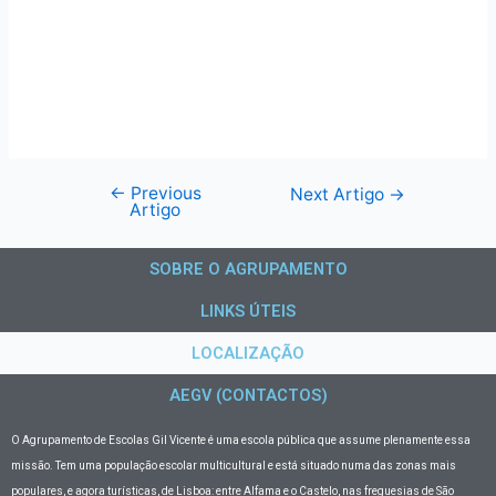
←
Previous
Next Artigo
→
Artigo
SOBRE O AGRUPAMENTO
LINKS ÚTEIS
LOCALIZAÇÃO
AEGV (CONTACTOS)
O Agrupamento de Escolas Gil Vicente
é uma escola pública que assume plenamente essa
missão. Tem uma população escolar multicultural e está situado numa das zonas mais
populares, e agora turísticas, de Lisboa: entre Alfama e o Castelo, nas freguesias de São