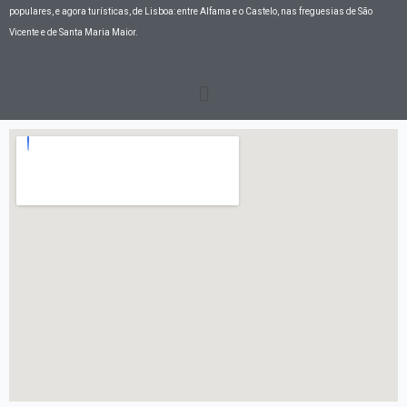
populares, e agora turísticas, de Lisboa: entre Alfama e o Castelo, nas freguesias de São
Vicente e de Santa Maria Maior.