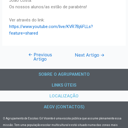
João Costa.
Os nossos alunos/as estão de parabéns!
Ver através do link:
https://www.youtube.com/live/KVR7Bj6FLLs?
feature=shared
←
Previous
Next Artigo
→
Artigo
SOBRE O AGRUPAMENTO
LINKS ÚTEIS
LOCALIZAÇÃO
AEGV (CONTACTOS)
O Agrupamento de Escolas Gil Vicente
é uma escola pública que assume plenamente essa
missão. Tem uma população escolar multicultural e está situado numa das zonas mais