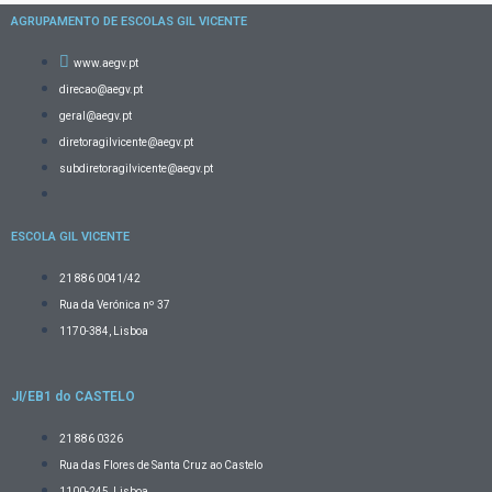
AGRUPAMENTO DE ESCOLAS GIL VICENTE
www.aegv.pt
direcao@aegv.pt
geral@aegv.pt
diretoragilvicente@aegv.pt
subdiretoragilvicente@aegv.pt
ESCOLA GIL VICENTE
21 886 0041/42
Rua da Verónica nº 37
1170-384, Lisboa
JI/EB1 do CASTELO
21 886 0326
Rua das Flores de Santa Cruz ao Castelo
1100-245, Lisboa