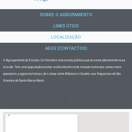
SOBRE O AGRUPAMENTO
LINKS ÚTEIS
LOCALIZAÇÃO
AEGV (CONTACTOS)
O Agrupamento de Escolas Gil Vicente
é uma escola pública que assume plenamente essa
missão. Tem uma população escolar multicultural e está situado numa das zonas mais
populares, e agora turísticas, de Lisboa: entre Alfama e o Castelo, nas freguesias de São
Vicente e de Santa Maria Maior.