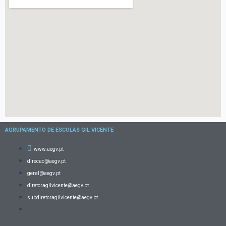
AGRUPAMENTO DE ESCOLAS GIL VICENTE
www.aegv.pt
direcao@aegv.pt
geral@aegv.pt
diretoragilvicente@aegv.pt
subdiretoragilvicente@aegv.pt