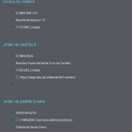
ESCOLA GIL VICENTE
21 886 0041/42
Rua da Verónica nº 37
1170-384, Lisboa
JI/EB1 do CASTELO
21 886 0326
Rua das Flores de Santa Cruz ao Castelo
1100-245, Lisboa
https://aegv.edu.pt/siteteste/eb1-castelo/
JI/EB1 de SANTA CLARA
939016400/02
218860041 (serviços administrativos)
Campo de Santa Clara