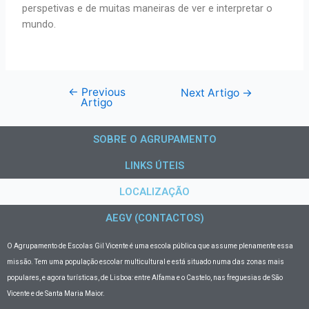
perspetivas e de muitas maneiras de ver e interpretar o
mundo.
←
Previous
Next Artigo
→
Artigo
SOBRE O AGRUPAMENTO
LINKS ÚTEIS
LOCALIZAÇÃO
AEGV (CONTACTOS)
O Agrupamento de Escolas Gil Vicente
é uma escola pública que assume plenamente essa
missão. Tem uma população escolar multicultural e está situado numa das zonas mais
populares, e agora turísticas, de Lisboa: entre Alfama e o Castelo, nas freguesias de São
Vicente e de Santa Maria Maior.