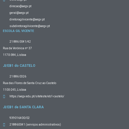
direcao@aegv.pt
geral@aegv.pt
diretoragilvicente@aegv.pt
subdiretoragilvicente@aegv.pt
ESCOLA GIL VICENTE
21 886 0041/42
Rua da Verónica nº 37
1170-384, Lisboa
JI/EB1 do CASTELO
21 886 0326
Rua das Flores de Santa Cruz ao Castelo
1100-245, Lisboa
https://aegv.edu.pt/siteteste/eb1-castelo/
JI/EB1 de SANTA CLARA
939016400/02
218860041 (serviços administrativos)