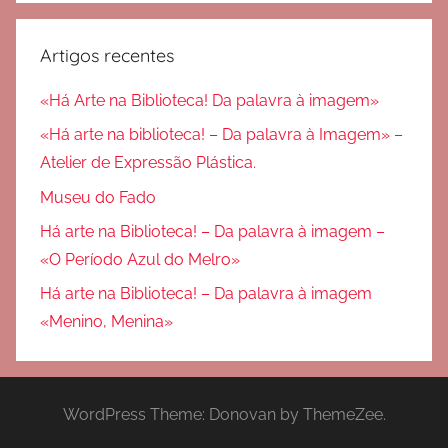
Artigos recentes
«Há Arte na Biblioteca! Da palavra à imagem»
«Há arte na biblioteca! – Da palavra à Imagem» –
Atelier de Expressão Plástica.
Museu do Fado
Há arte na Biblioteca! – Da palavra à imagem –
«O Período Azul do Melro»
Há arte na Biblioteca! – Da palavra à imagem
«Menino, Menina»
WordPress Theme: Donovan by ThemeZee.