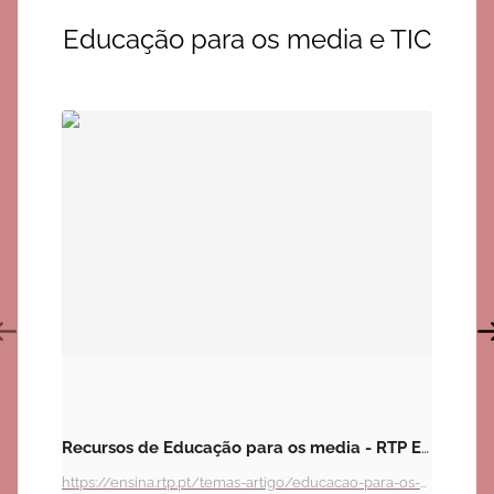
Educação para os media e TIC
Recursos de Educação para os media - RTP Ensina
O 
Se
https://ensina.rtp.pt/temas-artigo/educacao-para-os-media/?grupos=1º%20Ciclo
Es