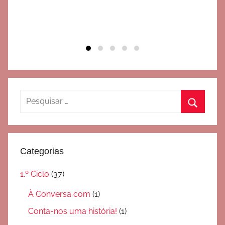
ht
Pesquisar
por:
Pesquis
Categorias
1.º Ciclo
(37)
À Conversa com
(1)
Conta-nos uma história!
(1)