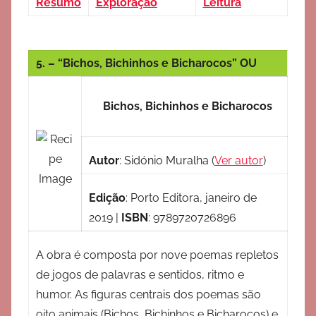
Resumo
Exploração
Leitura
5. – “Bichos, Bichinhos e Bicharocos” OU
Bichos, Bichinhos e Bicharocos
Autor
:
Sidónio Muralha
(
Ver autor
)
Edição
:
Porto Editora, janeiro de
2019
|
ISBN
:
9789720726896
A obra é composta por nove poemas repletos
de jogos de palavras e sentidos, ritmo e
humor. As figuras centrais dos poemas são
oito animais (Bichos, Bichinhos e Bicharocos) e