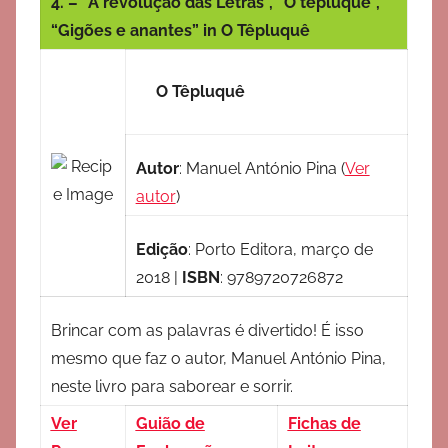
4. – “A revolução das Letras”, “O têpluquê”,
“Gigões e anantes” in O Têpluquê
O Têpluquê
Autor
:
Manuel António Pina
(
Ver
autor
)
Edição
:
Porto Editora, março de
2018
|
ISBN
:
9789720726872
Brincar com as palavras é divertido! É isso
mesmo que faz o autor, Manuel António Pina,
neste livro para saborear e sorrir.
Ver
Guião de
Fichas de