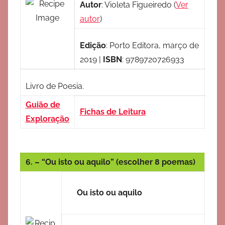
Autor
:
Violeta Figueiredo
(
Ver
autor
)
Edição
:
Porto Editora, março de
2019
|
ISBN
:
9789720726933
Livro de Poesia.
Guião de
Fichas de Leitura
Exploração
6. – “Ou isto ou aquilo” (escolher 8 poemas)
Ou isto ou aquilo