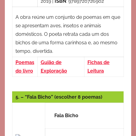
2019
|
ISBN
:
9789720726902
A obra reúne um conjunto de poemas em que
se apresentam aves, insetos e animais
domésticos. O poeta retrata cada um dos
bichos de uma forma carinhosa e, ao mesmo
tempo, divertida.
Poemas
Guião de
Fichas de
do livro
Exploração
Leitura
5. – “Fala Bicho” (escolher 8 poemas)
Fala Bicho