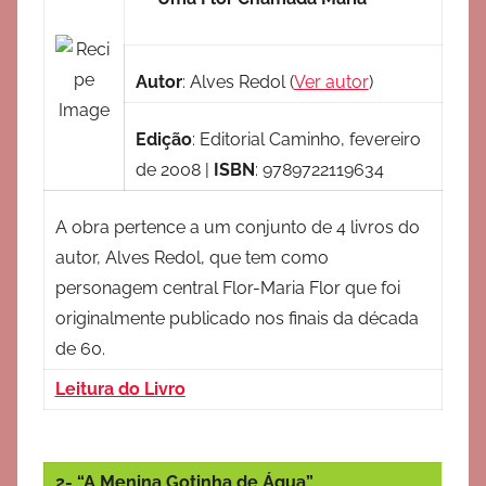
Autor
:
Alves Redol
(
Ver autor
)
Edição
:
Editorial Caminho, fevereiro
de 2008
|
ISBN
:
9789722119634
A obra pertence a um conjunto de 4 livros do
autor, Alves Redol, que tem como
personagem central Flor-Maria Flor que foi
originalmente publicado nos finais da década
de 60.
Leitura do Livro
2- “A Menina Gotinha de Água”