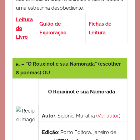
uma estrelinha desobediente.
Leitura
Guião de
Fichas de
do
Exploração
Leitura
Livro
5. – “O Rouxinol e sua Namorada” (escolher
8 poemas) OU
O Rouxinol e sua Namorada
Autor
:
Sidónio Muralha
(
Ver autor
)
Edição
:
Porto Editora, janeiro de