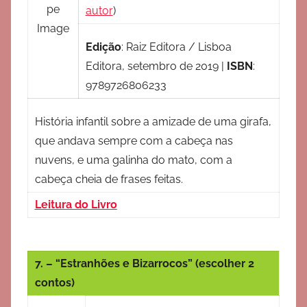
autor
)
Edição
:
Raiz Editora / Lisboa
Editora, setembro de 2019
|
ISBN
:
9789726806233
História infantil sobre a amizade de uma girafa,
que andava sempre com a cabeça nas
nuvens, e uma galinha do mato, com a
cabeça cheia de frases feitas.
Leitura do Livro
7. – “Estranhões e Bizarrocos” (escolher 2
contos)