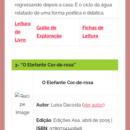
regressando depois a casa. É o ciclo da água
relatado de uma forma poética e didática.
Leitura
Guião de
Fichas de
do
Exploração
Leitura
Livro
3- “O Elefante Cor‐de‐rosa”
O Elefante Cor‐de‐rosa
Autor
:
Luísa Dacosta
(
Ver autor
)
Edição
:
Edições Asa, abril de 2005
|
ISBN
:
9789724141848