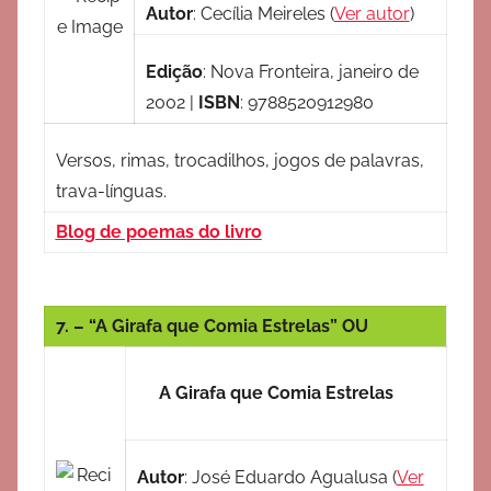
Autor
:
Cecília Meireles
(
Ver autor
)
Edição
:
Nova Fronteira, janeiro de
2002
|
ISBN
:
9788520912980
Versos, rimas, trocadilhos, jogos de palavras,
trava-línguas.
Blog de poemas do livro
7. – “A Girafa que Comia Estrelas” OU
A Girafa que Comia Estrelas
Autor
:
José Eduardo Agualusa
(
Ver