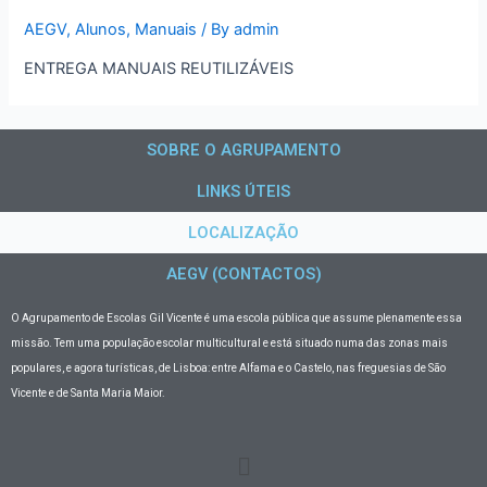
AEGV
,
Alunos
,
Manuais
/ By
admin
ENTREGA MANUAIS REUTILIZÁVEIS
SOBRE O AGRUPAMENTO
LINKS ÚTEIS
LOCALIZAÇÃO
AEGV (CONTACTOS)
O Agrupamento de Escolas Gil Vicente
é uma escola pública que assume plenamente essa
missão. Tem uma população escolar multicultural e está situado numa das zonas mais
populares, e agora turísticas, de Lisboa: entre Alfama e o Castelo, nas freguesias de São
Vicente e de Santa Maria Maior.