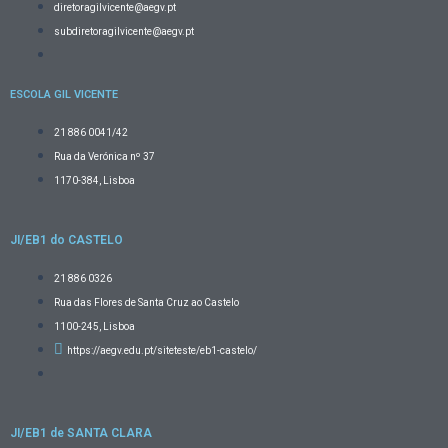
diretoragilvicente@aegv.pt
subdiretoragilvicente@aegv.pt
ESCOLA GIL VICENTE
21 886 0041/42
Rua da Verónica nº 37
1170-384, Lisboa
JI/EB1 do CASTELO
21 886 0326
Rua das Flores de Santa Cruz ao Castelo
1100-245, Lisboa
https://aegv.edu.pt/siteteste/eb1-castelo/
JI/EB1 de SANTA CLARA