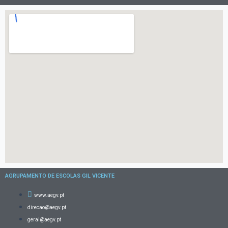
AGRUPAMENTO DE ESCOLAS GIL VICENTE
www.aegv.pt
direcao@aegv.pt
geral@aegv.pt